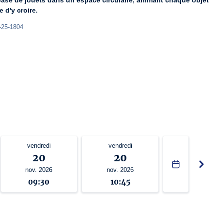
se de jouets dans un espace circulaire, animant chaque objet 
 d'y croire.
-25-1804
vendredi
vendredi
20
20
nov. 2026
nov. 2026
09:30
10:45