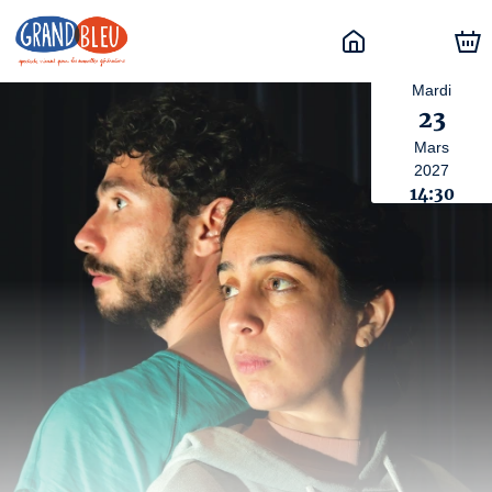
Mardi
23
Mars
2027
14:30