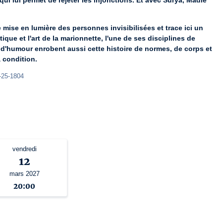
 qui lui permet de rejeter les injonctions. Et avec Surya, Madie 
mise en lumière des personnes invisibilisées et trace ici un 
ique et l'art de la marionnette, l'une de ses disciplines de 
d'humour enrobent aussi cette histoire de normes, de corps et 
a condition.
-25-1804
vendredi
12
mars 2027
20:00