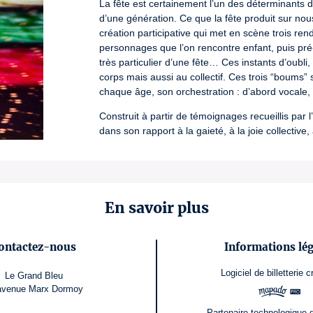
La fête est certainement l’un des déterminants de
d’une génération. Ce que la fête produit sur nou
création participative qui met en scène trois rende
personnages que l’on rencontre enfant, puis pré-
très particulier d’une fête… Ces instants d’oubl
corps mais aussi au collectif. Ces trois “boums” 
chaque âge, son orchestration : d’abord vocale, e
Construit à partir de témoignages recueillis par l’a
dans son rapport à la gaieté, à la joie collective,
originales en guise de cotillons sonores.
Numéro de licence : L-R-25-1807 / L-R-25-1808 / L-R
En savoir plus
ontactez-nous
Informations lég
Logiciel de billetterie
c
Le Grand Bleu
avenue Marx Dormoy
Partenaire technologique 