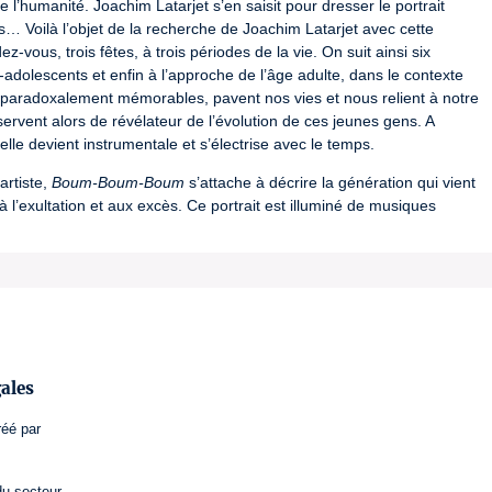
 l’humanité. Joachim Latarjet s’en saisit pour dresser le portrait 
s… Voilà l’objet de la recherche de Joachim Latarjet avec cette 
z-vous, trois fêtes, à trois périodes de la vie. On suit ainsi six 
adolescents et enfin à l’approche de l’âge adulte, dans le contexte 
i, paradoxalement mémorables, pavent nos vies et nous relient à notre 
servent alors de révélateur de l’évolution de ces jeunes gens. A 
lle devient instrumentale et s’électrise avec le temps.
rtiste, 
Boum-Boum-Boum
 s’attache à décrire la génération qui vient 
 à l’exultation et aux excès. Ce portrait est illuminé de musiques 
-25-1804
ales
réé par
du secteur