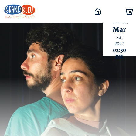
Tuesday,
Mar
23,
2027
02:30
PM