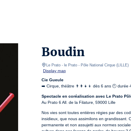
Boudin
Le Prato
- le Prato - Pôle National Cirque 
(
LILLE
)
Display map
Cie Gueule
➡️ Cirque, théâtre 👨‍👩‍👧‍👦 dès 6 ans 🕘 durée
Spectacle en coréalisation avec Le Prato Pôl
Au Prato 6 All. de la Filature, 59000 Lille
Nos vies sont toutes entières régies par des co
insidieux, que nous assimilons en grandissant. C'
permanente et non assujetti aux normes sociales