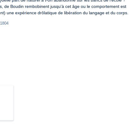
uelle part de naturel a t-on abandonné sur les bancs de l'école ? 
, de Boudin rembobinent jusqu'à cet âge ou le comportement est 
frent) une expérience drôlatique de libération du langage et du corps.
-1804