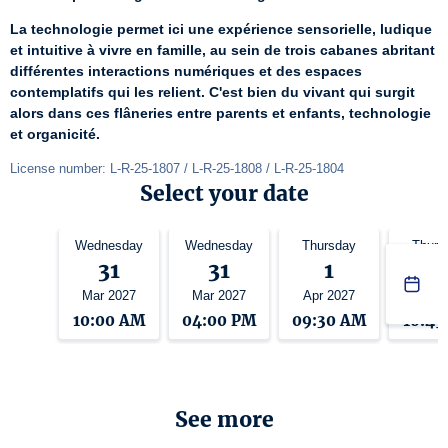
La technologie permet ici une expérience sensorielle, ludique 
et intuitive à vivre en famille, au sein de trois cabanes abritant 
différentes interactions numériques et des espaces 
contemplatifs qui les relient. C'est bien du vivant qui surgit 
alors dans ces flâneries entre parents et enfants, technologie 
et organicité.
License number: L-R-25-1807 / L-R-25-1808 / L-R-25-1804
Select your date
Wednesday
Wednesday
Thursday
Thurs
31
31
1
1
Mar 2027
Mar 2027
Apr 2027
Apr 2
10:00 AM
04:00 PM
09:30 AM
10:45
See more