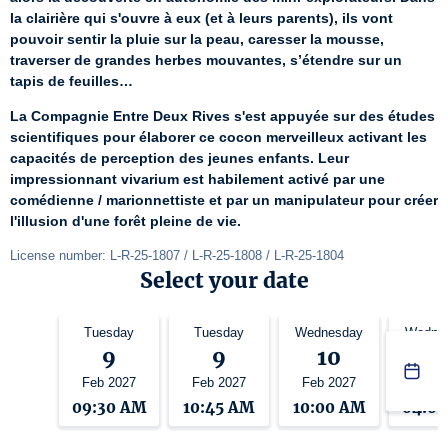
la clairière qui s'ouvre à eux (et à leurs parents), ils vont 
pouvoir sentir la pluie sur la peau, caresser la mousse, 
traverser de grandes herbes mouvantes, s’étendre sur un 
tapis de feuilles…
La Compagnie Entre Deux Rives s'est appuyée sur des études 
scientifiques pour élaborer ce cocon merveilleux activant les 
capacités de perception des jeunes enfants. Leur 
impressionnant vivarium est habilement activé par une 
comédienne / marionnettiste et par un manipulateur pour créer 
l'illusion d'une forêt pleine de vie.
License number: L-R-25-1807 / L-R-25-1808 / L-R-25-1804
Select your date
Tuesday
Tuesday
Wednesday
Wedne
9
9
10
1
Feb 2027
Feb 2027
Feb 2027
Feb 2
09:30 AM
10:45 AM
10:00 AM
04:0