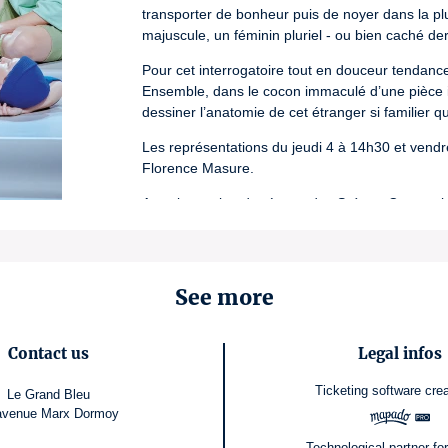
transporter de bonheur puis de noyer dans la pl
majuscule, un féminin pluriel - ou bien caché der
Pour cet interrogatoire tout en douceur tendanc
Ensemble, dans le cocon immaculé d’une pièce int
dessiner l’anatomie de cet étranger si familier
Les représentations du jeudi 4 à 14h30 et vend
Florence Masure.
Avec le soutien du réseau des Scènes Conventionn
Tricycle.
License number: L-R-25-1807 / L-R-25-1808 / L-R-25
See more
Contact us
Legal infos
Ticketing software
cre
Le Grand Bleu
avenue Marx Dormoy
Technological partner for