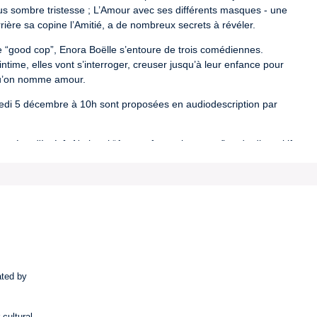
us sombre tristesse ; L’Amour avec ses différents masques - une 
rière sa copine l’Amitié, a de nombreux secrets à révéler. 
e “good cop”, Enora Boëlle s’entoure de trois comédiennes. 
ime, elles vont s’interroger, creuser jusqu’à leur enfance pour 
 qu’on nomme amour.
redi 5 décembre à 10h sont proposées en audiodescription par 
ées d'Intérêt National “Arts, enfance, jeunesse” et du dispositif 
-1804
ated by
 cultural