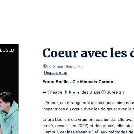
Coeur avec les 
CLOSED
Le Grand Bleu
(
Lille
)
Display map
Enora Boëlle - Cie Mauvais Garçon
➡️ Théâtre 👨‍👩‍👧‍👦 dès 9 ans 🕘 durée 1h
L’Amour, cet étrange ami qui sait aussi bien nou
inspectrices du cœur. Avec les doigts et avec la t
Enora Boëlle n‘est vraiment pas timide. Elle avai
crevé, accueilli en 2022) et désormais, elle tut
L’Amour, cet insaisissable “iel” aux méthodes de