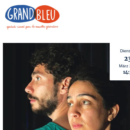
Diens
2
März
14