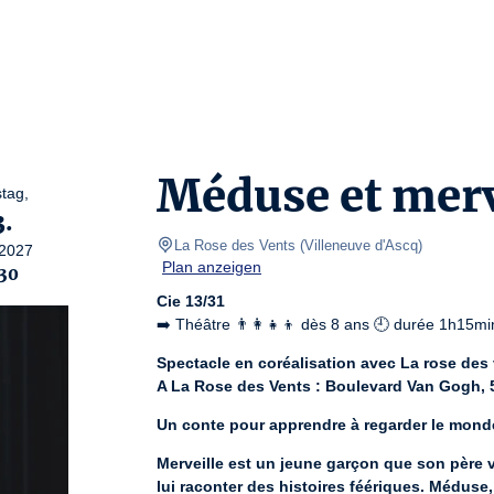
Méduse et merv
tag,
3.
La Rose des Vents
(
Villeneuve d'Ascq
)
2027
Plan anzeigen
:30
Cie 13/31
➡️ Théâtre 👨‍👩‍👧‍👦 dès 8 ans 🕘 durée 1h15mi
Spectacle en coréalisation avec La rose des 
A La Rose des Vents : Boulevard Van Gogh, 
Un conte pour apprendre à regarder le mond
Merveille est un jeune garçon que son père v
lui raconter des histoires féériques. Méduse, 