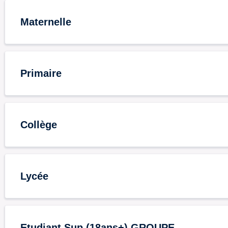
Maternelle
Primaire
Collège
Lycée
Etudiant Sup (18ans+) GROUPE