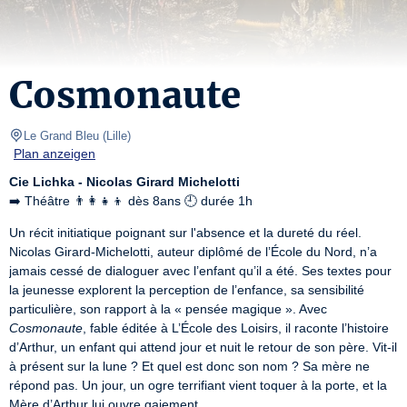
Cosmonaute
Le Grand Bleu
(
Lille
)
Plan anzeigen
Cie Lichka - Nicolas Girard Michelotti
➡️ Théâtre 👨‍👩‍👧‍👦 dès 8ans 🕘 durée 1h
Un récit initiatique poignant sur l'absence et la dureté du réel.

Nicolas Girard-Michelotti, auteur diplômé de l’École du Nord, n’a 
jamais cessé de dialoguer avec l’enfant qu’il a été. Ses textes pour 
la jeunesse explorent la perception de l’enfance, sa sensibilité 
particulière, son rapport à la « pensée magique ». Avec 
Cosmonaute
, fable éditée à L’École des Loisirs, il raconte l’histoire 
d’Arthur, un enfant qui attend jour et nuit le retour de son père. Vit-il 
à présent sur la lune ? Et quel est donc son nom ? Sa mère ne 
répond pas. Un jour, un ogre terrifiant vient toquer à la porte, et la 
Mère d’Arthur lui ouvre gaiement…
